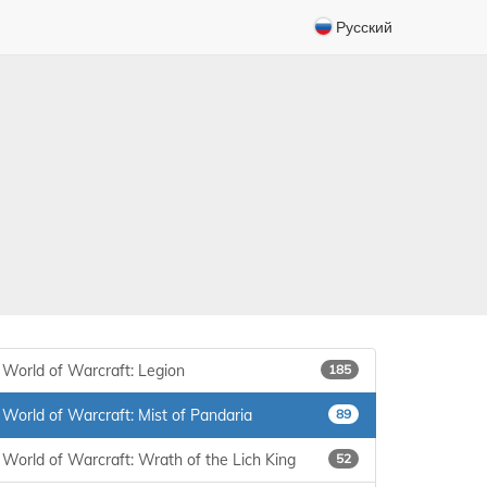
Русский
World of Warcraft: Legion
185
World of Warcraft: Mist of Pandaria
89
World of Warcraft: Wrath of the Lich King
52