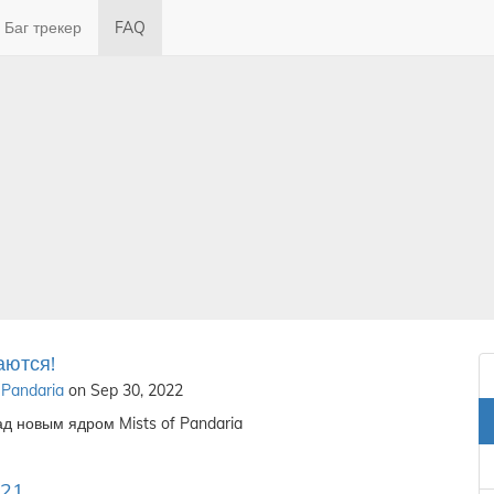
Баг трекер
FAQ
аются!
 Pandaria
on Sep 30, 2022
д новым ядром Mists of Pandaria
021