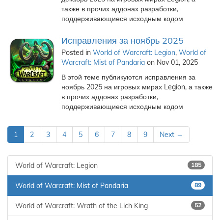
также в прочих аддонах разработки,
поддерживающиеся исходным кодом
Исправления за ноябрь 2025
Posted in
World of Warcraft: Legion
,
World of
Warcraft: Mist of Pandaria
on Nov 01, 2025
В этой теме публикуются исправления за
ноябрь 2025 на игровых мирах Legion, а также
в прочих аддонах разработки,
поддерживающиеся исходным кодом
1
2
3
4
5
6
7
8
9
Next →
World of Warcraft: Legion
185
World of Warcraft: Mist of Pandaria
89
World of Warcraft: Wrath of the Lich King
52