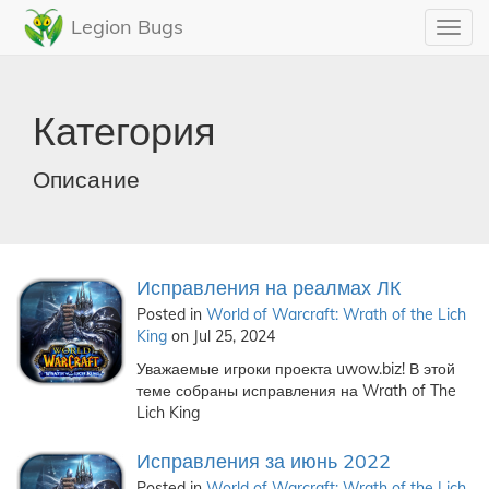
Legion Bugs
Toggl
navig
Категория
Описание
Исправления на реалмах ЛК
Posted in
World of Warcraft: Wrath of the Lich
King
on Jul 25, 2024
Уважаемые игроки проекта uwow.biz! В этой
теме собраны исправления на Wrath of The
Lich King
Исправления за июнь 2022
Posted in
World of Warcraft: Wrath of the Lich