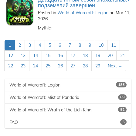
подземелий завершен
Posted in
World of Warcraft: Legion
on Mar 11,
2026
Mythic+
1
2
3
4
5
6
7
8
9
10
11
12
13
14
15
16
17
18
19
20
21
22
23
24
25
26
27
28
29
Next →
World of Warcraft: Legion
185
World of Warcraft: Mist of Pandaria
89
World of Warcraft: Wrath of the Lich King
52
FAQ
5