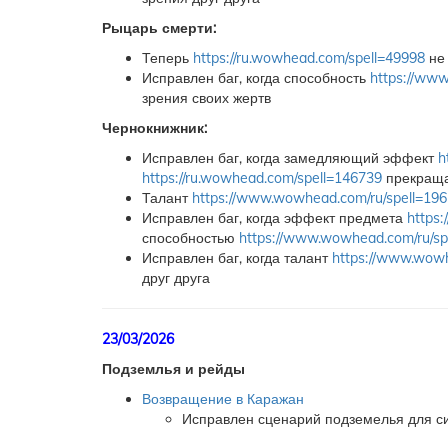
Рыцарь смерти:
Теперь
https://ru.wowhead.com/spell=49998
не 
Исправлен баг, когда способность
https://ww
зрения своих жертв
Чернокнижник:
Исправлен баг, когда замедляющий эффект
h
https://ru.wowhead.com/spell=146739
прекраща
Талант
https://www.wowhead.com/ru/spell=19
Исправлен баг, когда эффект предмета
https
способностью
https://www.wowhead.com/ru/sp
Исправлен баг, когда талант
https://www.wowh
друг друга
23/03/2026
Подземлья и рейды
Возвращение в Каражан
Исправлен сценарий подземелья для с