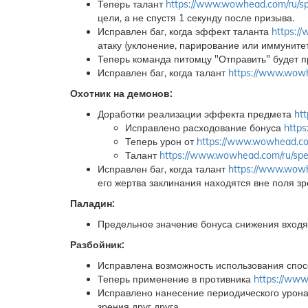
Теперь талант
https://www.wowhead.com/ru/s
цели, а не спустя 1 секунду после призыва.
Исправлен баг, когда эффект таланта
https:/
атаку (уклонение, парирование или иммунитет
Теперь команда питомцу "Отправить" будет 
Исправлен баг, когда талант
https://www.wowh
Охотник на демонов:
Доработки реализации эффекта предмета
ht
Исправлено расходование бонуса
http
Теперь урон от
https://www.wowhead.co
Талант
https://www.wowhead.com/ru/spe
Исправлен баг, когда талант
https://www.wowh
его жертва заклинания находятся вне поля зр
Паладин:
Предельное значение бонуса снижения вход
Разбойник:
Исправлена возможность использования спо
Теперь применение в противника
https://www
Исправлено нанесение периодического урон
зрения друг друга