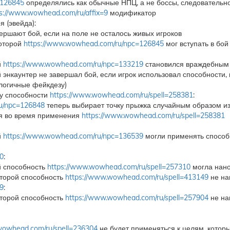
=126845
определялись как обычные НПЦ, а не боссы, следовательно
s://www.wowhead.com/ru/affix=9
модификатор
 (эвейда):
ершают бой, если на поле не осталось живых игроков
которой
https://www.wowhead.com/ru/npc=126845
мог вступать в бо
й
https://www.wowhead.com/ru/npc=133219
становился враждебным 
й энкаунтер не завершал бой, если игрок использовал способности
логичные фейкдезу)
ку способности
https://www.wowhead.com/ru/spell=258381
:
u/npc=126848
теперь выбирает точку прыжка случайным образом из
я во время применения
https://www.wowhead.com/ru/spell=258381
й
https://www.wowhead.com/ru/npc=136539
могли применять спосо
0
:
й способность
https://www.wowhead.com/ru/spell=257310
могла нано
оторой способность
https://www.wowhead.com/ru/spell=413149
не на
9
:
оторой способность
https://www.wowhead.com/ru/spell=257904
не на
wowhead.com/ru/spell=236304
не будет применяться к целям, кото