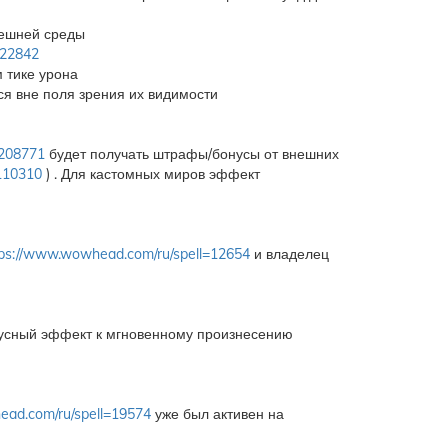
нешней среды
=22842
м тике урона
ся вне поля зрения их видимости
=208771
будет получать штрафы/бонусы от внешних
110310
) . Для кастомных миров эффект
tps://www.wowhead.com/ru/spell=12654
и владелец
нусный эффект к мгновенному произнесению
ead.com/ru/spell=19574
уже был активен на