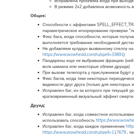
исправлена проблема когда при выходе 
В режиме 2х2 добавлена возможность в
Общее:
Способности с эффектами SPELL_EFFECT_TR
параметрическое игнорирование проверки "л
Фикс бага, когда способности, которые полу
выполняется требование необходимой диста
Не добавляем кулдаун вызванному спеллу на 
https://www.wowhead.com/ru/spell=33891
)
Пандарены еще не выбравшие фракцию (нейтр
волк шамана или некоторые облики друида)
При вызове телепорта у прислужников будут 
Фикс багов, когда тики некоторых периодиче
видимости друг друга (только для некоторых
Исправлен баг, из-за которого при текущей 
кратковременный визуальный эффект смерти
Друид:
Исправлен баг, когда совместное использова
использовать способность
https://www.wowhea
Исправлен баг, когда каждое применение
htt
https://www.wowhead.com/ru/spell=117679
, т