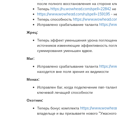
после полного восстановления на стороне кл
Теперь
https://ru.wowhead.com/spell=22842
не 
https://www.wowhead.com/ru/spell=159195
- н
Теперь способность
https://www.wowhead.com
Исправлено срабатывание таланта
https://w
Жрец:
Теперь эффект уменьшения урона поглощени
источников изменяющие эффективность пог
суммирования уменьшен вдвое.
Маг:
Исправлено срабатывание таланта
https://w
находится вне поля зрения их видимости
Монах:
Исправлен баг, когда подключение пвп-талан
ключевой лечащей способности
Охотник:
Теперь бонус комплекта
https://www.wowhead
владельце и вы призываете нового "Ужасного