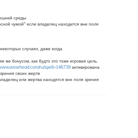
нешней среды
сной чумой" если владелец находится вне поля
некоторых случаях, даже когда
м же бонусом, как будто это тоже игровая цель.
//www.wowhead.com/ru/spell=146739
активирована
зрения своих жертв
владелец или жертва находятся вне поля зрения