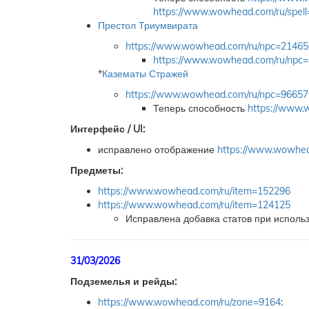
https://www.wowhead.com/ru/spel
Престол Триумвирата
https://www.wowhead.com/ru/npc=21465
https://www.wowhead.com/ru/npc
*
Казематы Стражей
https://www.wowhead.com/ru/npc=96657
Теперь способность
https://www.
Интерфейс / UI:
исправлено отображение
https://www.wowhea
Предметы:
https://www.wowhead.com/ru/item=152296
https://www.wowhead.com/ru/item=124125
Исправлена добавка статов при испол
31/03/2026
Подземелья и рейды:
https://www.wowhead.com/ru/zone=9164
: