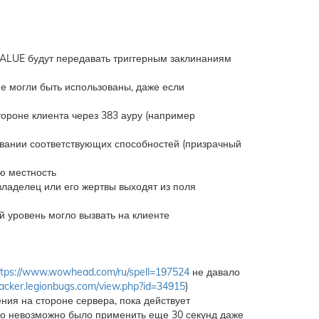
LUE будут передавать триггерным заклинаниям
не могли быть использованы, даже если
тороне клиента через 383 ауру (например
вании соответствующих способностей (призрачный
ую местность
владелец или его жертвы выходят из поля
й уровень могло вызвать на клиенте
ttps://www.wowhead.com/ru/spell=197524
не давало
tracker.legionbugs.com/view.php?id=34915
)
ия на стороне сервера, пока действует
о невозможно было применить еще 30 секунд даже