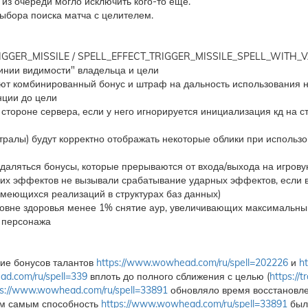
из очереди могло исключить кого-то еще.
ыбора поиска матча с целителем.
IGGER_MISSILE / SPELL_EFFECT_TRIGGER_MISSILE_SPELL_WITH_VA
инии видимости" владельца и цели
чают комбинированный бонус и штраф на дальность использования 
нции до цели
стороне сервера, если у него игнорируется инициализация кд на с
алы) будут корректно отображать некоторые облики при использо
удаляться бонусы, которые прерываются от входа/выхода на игров
ских эффектов не вызывали срабатывание ударных эффектов, если 
 имеющихся реализаций в структурах баз данных)
уровне здоровья менее 1% снятие аур, увеличивающих максимальны
 персонажа
ние бонусов талантов
https://www.wowhead.com/ru/spell=202226
и
h
d.com/ru/spell=339
вплоть до полного сближения с целью (
https://
ps://www.wowhead.com/ru/spell=33891
обновляло время восстановлен
ем самым способность
https://www.wowhead.com/ru/spell=33891
был