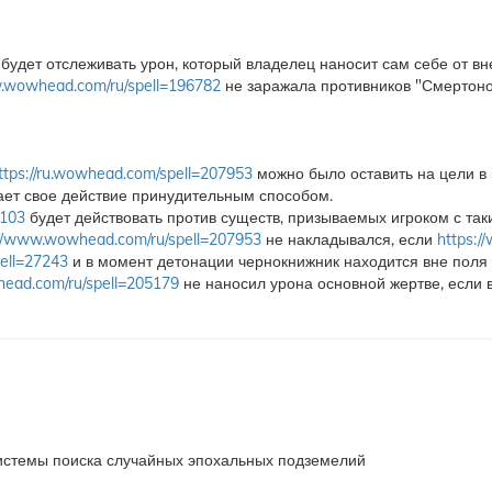
будет отслеживать урон, который владелец наносит сам себе от в
w.wowhead.com/ru/spell=196782
не заражала противников "Смертоно
ttps://ru.wowhead.com/spell=207953
можно было оставить на цели в 
ет свое действие принудительным способом.
6103
будет действовать против существ, призываемых игроком с таки
://www.wowhead.com/ru/spell=207953
не накладывался, если
https:
ell=27243
и в момент детонации чернокнижник находится вне поля 
ead.com/ru/spell=205179
не наносил урона основной жертве, если 
истемы поиска случайных эпохальных подземелий