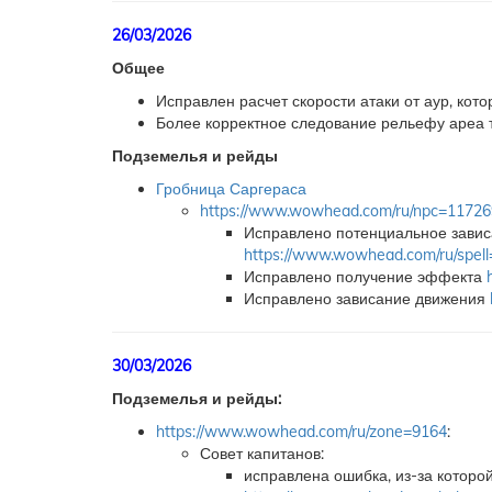
26/03/2026
Общее
Исправлен расчет скорости атаки от аур, кот
Более корректное следование рельефу ареа т
Подземелья и рейды
Гробница Саргераса
https://www.wowhead.com/ru/npc=11726
Исправлено потенциальное завис
https://www.wowhead.com/ru/spel
Исправлено получение эффекта
Исправлено зависание движения
30/03/2026
Подземелья и рейды:
https://www.wowhead.com/ru/zone=9164
:
Совет капитанов:
исправлена ошибка, из-за котор