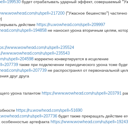
pell=199530
будет отрабатывать ударный эффект, совершаемый "Уж
/www.wowhead.com/ru/spell=217200
("Ужасное бешенство") частично
)
прерывать действие
https://ru.wowhead.com/spell=209997
ead.com/ru/spell=194858
не наносил урона вторичным целям, кото
tps://www.wowhead.com/ru/spell=235524
s://www.wowhead.com/ru/spell=235543
m/ru/spell=204598
корректно конвертируется в исцеление
ll=207739
также при подключении периодического урона тоже буде
ead.com/ru/spell=207739
не распространял от первоначальной цел
ения друг друга
ящего урона талантом
https://www.wowhead.com/ru/spell=203791
ра
собности
https://ru.wowhead.com/spell=51690
.wowhead.com/ru/spell=207736
будет также прекращать действие е
а особенностью артефакта
https://www.wowhead.com/ru/spell=1924