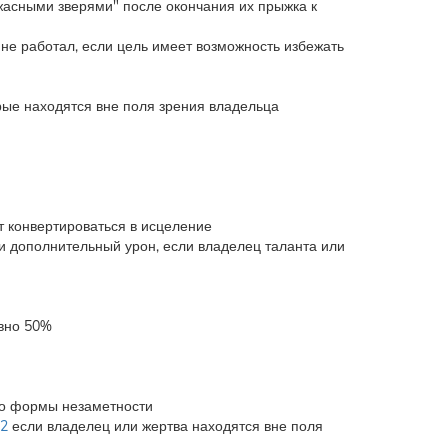
асными зверями" после окончания их прыжка к
 не работал, если цель имеет возможность избежать
рые находятся вне поля зрения владельца
т конвертироваться в исцеление
и дополнительный урон, если владелец таланта или
вно 50%
го формы незаметности
32
если владелец или жертва находятся вне поля