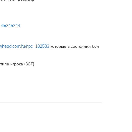
ell=245244
whead.com/ru/npc=102583
которые в состояния боя
типе игрока (ЗСГ)