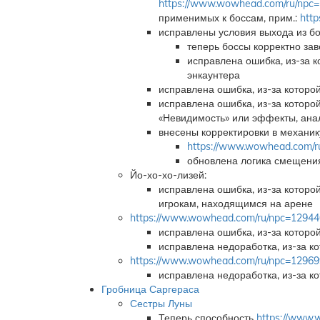
https://www.wowhead.com/ru/npc
применимых к боссам, прим.:
http
исправлены условия выхода из боя
теперь боссы корректно зав
исправлена ошибка, из-за 
энкаунтера
исправлена ошибка, из-за которо
исправлена ошибка, из-за которо
«Невидимость» или эффекты, ана
внесены корректировки в механи
https://www.wowhead.com/r
обновлена логика смещени
Йо-хо-хо-лизей:
исправлена ошибка, из-за которо
игрокам, находящимся на арене
https://www.wowhead.com/ru/npc=12944
исправлена ошибка, из-за которо
исправлена недоработка, из-за к
https://www.wowhead.com/ru/npc=12969
исправлена недоработка, из-за к
Гробница Саргераса
Сестры Луны
Теперь способность
https://www.