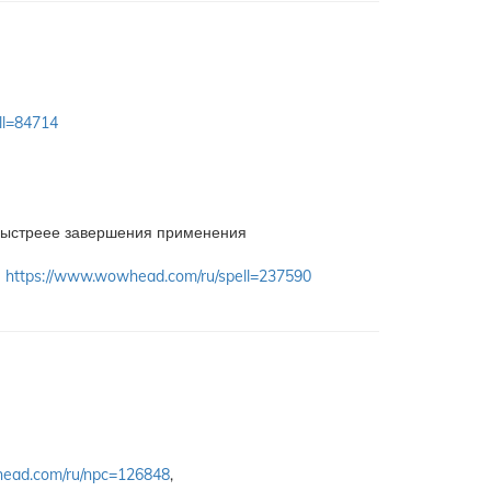
ll=84714
ыстреее завершения применения
я
https://www.wowhead.com/ru/spell=237590
head.com/ru/npc=126848
,