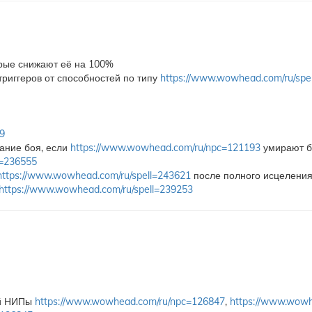
орые снижают её на 100%
риггеров от способностей по типу
https://www.wowhead.com/ru/spe
9
ание боя, если
https://www.wowhead.com/ru/npc=121193
умирают б
l=236555
https://www.wowhead.com/ru/spell=243621
после полного исцелени
https://www.wowhead.com/ru/spell=239253
ой НИПы
https://www.wowhead.com/ru/npc=126847
,
https://www.wow