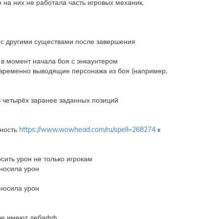
 на них не работала часть игровых механик,
й с другими существами после завершения
в момент начала боя с энкаунтером
, временно выводящие персонажа из боя (например,
 четырёх заранее заданных позиций
бность
https://www.wowhead.com/ru/spell=268274
к
сить урон не только игрокам
носила урон
носила урон
рые имеют дебафф