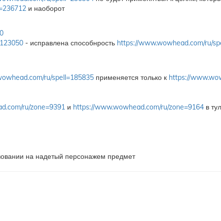
l=236712
и наоборот
0
=123050
- исправлена способнрость
https://www.wowhead.com/ru/sp
wowhead.com/ru/spell=185835
применяется только к
https://www.wo
d.com/ru/zone=9391
и
https://www.wowhead.com/ru/zone=9164
в тул
ьзовании на надетый персонажем предмет