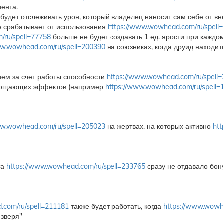
иента.
будет отслеживать урон, который владелец наносит сам себе от в
е срабатывает от использования
https://www.wowhead.com/ru/spell
/ru/spell=77758
больше не будет создавать 1 ед. ярости при каждо
ww.wowhead.com/ru/spell=200390
на союзниках, когда друид находит
ем за счет работы способности
https://www.wowhead.com/ru/spell
лощающих эффектов (например
https://www.wowhead.com/ru/spell=
ww.wowhead.com/ru/spell=205023
на жертвах, на которых активно
ht
та
https://www.wowhead.com/ru/spell=233765
сразу не отдавало бо
.com/ru/spell=211181
также будет работать, когда
https://www.wowh
 зверя"