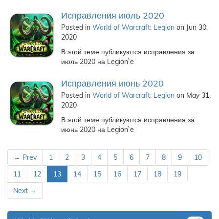
Исправления июль 2020
Posted in
World of Warcraft: Legion
on Jun 30,
2020
В этой теме публикуются исправления за
июль 2020 на Legion`e
Исправления июнь 2020
Posted in
World of Warcraft: Legion
on May 31,
2020
В этой теме публикуются исправления за
июнь 2020 на Legion`e
← Prev
1
2
3
4
5
6
7
8
9
10
11
12
13
14
15
16
17
18
19
Next →