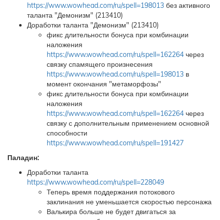
https://www.wowhead.com/ru/spell=198013
без активного
таланта "Демонизм" (213410)
Доработки таланта "Демонизм" (213410)
фикс длительности бонуса при комбинации
наложения
https://www.wowhead.com/ru/spell=162264
через
связку спамящего произнесения
https://www.wowhead.com/ru/spell=198013
в
момент окончания "метаморфозы"
фикс длительности бонуса при комбинации
наложения
https://www.wowhead.com/ru/spell=162264
через
связку с дополнительным применением основной
способности
https://www.wowhead.com/ru/spell=191427
Паладин:
Доработки таланта
https://www.wowhead.com/ru/spell=228049
Теперь время поддержания потокового
заклинания не уменьшается скоростью персонажа
Валькира больше не будет двигаться за