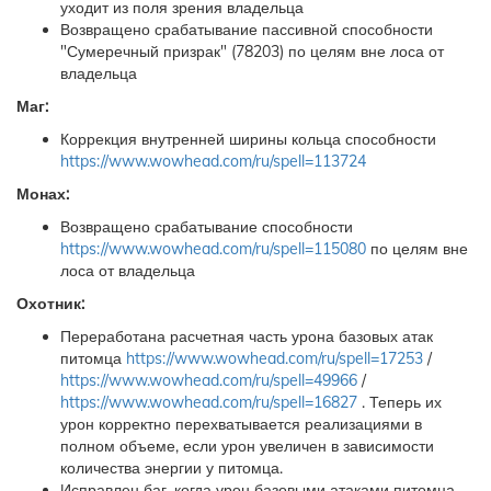
уходит из поля зрения владельца
Возвращено срабатывание пассивной способности
"Сумеречный призрак" (78203) по целям вне лоса от
владельца
Маг:
Коррекция внутренней ширины кольца способности
https://www.wowhead.com/ru/spell=113724
Монах:
Возвращено срабатывание способности
https://www.wowhead.com/ru/spell=115080
по целям вне
лоса от владельца
Охотник:
Переработана расчетная часть урона базовых атак
питомца
https://www.wowhead.com/ru/spell=17253
/
https://www.wowhead.com/ru/spell=49966
/
https://www.wowhead.com/ru/spell=16827
. Теперь их
урон корректно перехватывается реализациями в
полном объеме, если урон увеличен в зависимости
количества энергии у питомца.
Исправлен баг, когда урон базовыми атаками питомца