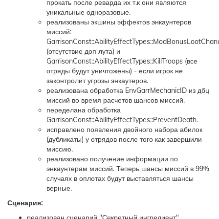
прокать после реварда их т.к они являются
уникальные одноразовые.
реализованы экшины эффектов энкаунтеров
миссий:
GarrisonConst::AbilityEffectTypes::ModBonusLootChan
(отсутствие доп лута) и
GarrisonConst::AbilityEffectTypes::KillTroops (все
отряды будут уничтожены) - если игрок не
законтролит угрозы энкаутеров.
реализована обработка EnvGarrMechanicID из дбц
миссий во время расчетов шансов миссий.
переделана обработка
GarrisonConst::AbilityEffectTypes::PreventDeath.
исправлено появления двойного набора абилок
(дубликаты) у отрядов после того как завершили
миссию.
реализовано получение информации по
энкаунтерам миссий. Теперь шансы миссий в 99%
случаях в оплотах будут выставляться шансы
верные.
Сценария:
реализован сценарий "Секретный ингредиент".