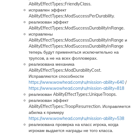
AbilityEffectTypes::FriendlyClass.
исправлен эффект
AbilityEffectTypes::ModSuccessPerDurability.
реализован эффект
AbilityEffectTypes::ModSuccessDurabilityInRange.
исправлены
AbilityEffectTypes::ModSuccessDurabilityInRange и
AbilityEffectTypes::ModSuccessDurabilityInRange
теперь будут применяться исключительно на
трупсов, а не на всех фолловерах.
реализована механика
AbilityEffectTypes::ModDurabilityCost.
Исправляются способности
https://www.wowhead.com/ru/mission-ability=640
/
https://www.wowhead.com/ru/mission-ability=818
реализован AbilityEffectTypes::UniqueTroops.
реализован эффект
AbilityEffectTypes::TroopResurrection. Исправляется
абилка к примеру
https://www.wowhead.com/ru/mission-ability=538
реализована проверка на класс игрока, когда
игрокам выдается награды не того класса.