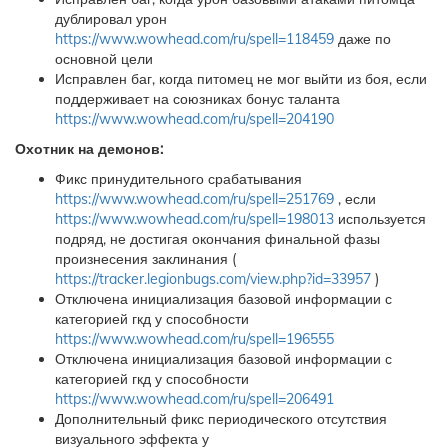
дублировал урон
https://www.wowhead.com/ru/spell=118459
даже по
основной цели
Исправлен баг, когда питомец не мог выйти из боя, если
поддерживает на союзниках бонус таланта
https://www.wowhead.com/ru/spell=204190
Охотник на демонов:
Фикс принудительного срабатывания
https://www.wowhead.com/ru/spell=251769
, если
https://www.wowhead.com/ru/spell=198013
используется
подряд, не достигая окончания финальной фазы
произнесения заклинания (
https://tracker.legionbugs.com/view.php?id=33957
)
Отключена инициализация базовой информации с
категорией гкд у способности
https://www.wowhead.com/ru/spell=196555
Отключена инициализация базовой информации с
категорией гкд у способности
https://www.wowhead.com/ru/spell=206491
Дополнительный фикс периодического отсутствия
визуального эффекта у