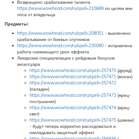
Возвращено срабатывание таланта
https://www.wowhead.com/ru/spell=210689
по целям вне
лоса от владельца
Предметы:
https://www.wowhead.com/ru/spell=208051
- выключено
срабатывание от боевых спутников
https://www.wowhead.com/ru/spell=230080
- исправлена
работа снижающего урон эффекта
Лекарские специализации с рейдовым бонусом
аксессуара
https://www.wowhead.com/ru/spell=257470
(друид)
https://www.wowhead.com/ru/spell=257471
(монах)
https://www.wowhead.com/ru/spell=257472
(паладин)
https://www.wowhead.com/ru/spell=257473
(жрец-
послушание)
https://www.wowhead.com/ru/spell=257474
(жрец-
свет)
https://www.wowhead.com/ru/spell=257475
(шаман)
- будут теперь корректно расходоваться и
накладывать защитный эффект
https://www.wowhead.com/ru/spell=256836
/