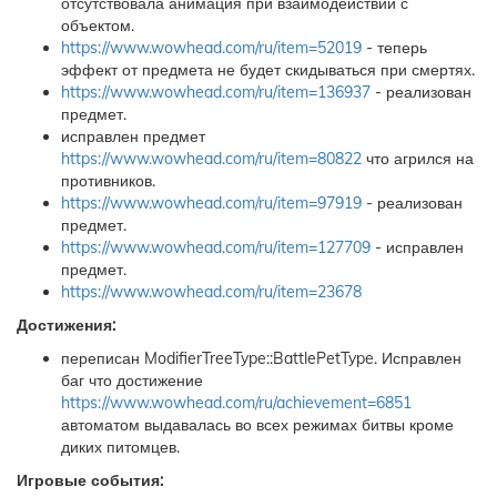
отсутствовала анимация при взаимодействии с
объектом.
https://www.wowhead.com/ru/item=52019
- теперь
эффект от предмета не будет скидываться при смертях.
https://www.wowhead.com/ru/item=136937
- реализован
предмет.
исправлен предмет
https://www.wowhead.com/ru/item=80822
что агрился на
противников.
https://www.wowhead.com/ru/item=97919
- реализован
предмет.
https://www.wowhead.com/ru/item=127709
- исправлен
предмет.
https://www.wowhead.com/ru/item=23678
Достижения:
переписан ModifierTreeType::BattlePetType. Исправлен
баг что достижение
https://www.wowhead.com/ru/achievement=6851
автоматом выдавалась во всех режимах битвы кроме
диких питомцев.
Игровые события: