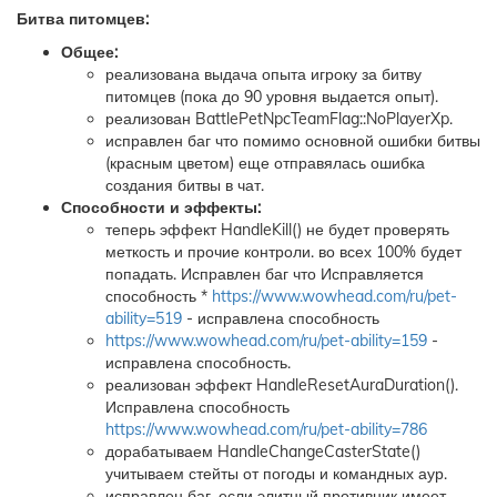
Битва питомцев:
Общее:
реализована выдача опыта игроку за битву
питомцев (пока до 90 уровня выдается опыт).
реализован BattlePetNpcTeamFlag::NoPlayerXp.
исправлен баг что помимо основной ошибки битвы
(красным цветом) еще отправялась ошибка
создания битвы в чат.
Способности и эффекты:
теперь эффект HandleKill() не будет проверять
меткость и прочие контроли. во всех 100% будет
попадать. Исправлен баг что Исправляется
способность *
https://www.wowhead.com/ru/pet-
ability=519
- исправлена способность
https://www.wowhead.com/ru/pet-ability=159
-
исправлена способность.
реализован эффект HandleResetAuraDuration().
Исправлена способность
https://www.wowhead.com/ru/pet-ability=786
дорабатываем HandleChangeCasterState()
учитываем стейты от погоды и командных аур.
исправлен баг, если элитный противник имеет