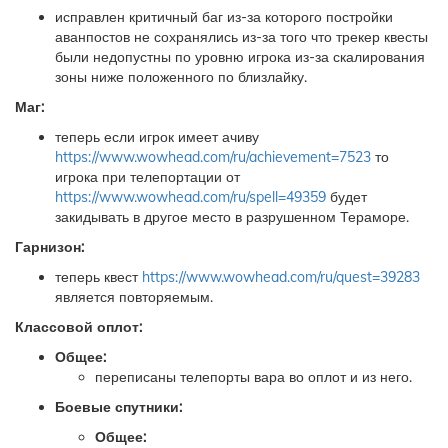
исправлен критичный баг из-за которого постройки
аванпостов не сохранялись из-за того что трекер квесты
были недопустны по уровню игрока из-за скалирования
зоны ниже положенного по близлайку.
Маг:
теперь если игрок имеет ачиву
https://www.wowhead.com/ru/achievement=7523
то
игрока при телепортации от
https://www.wowhead.com/ru/spell=49359
будет
закидывать в другое место в разрушенном Тераморе.
Гарнизон:
теперь квест
https://www.wowhead.com/ru/quest=39283
является повторяемым.
Классовой оплот:
Общее:
переписаны телепорты вара во оплот и из него.
Боевые спутники:
Общее: