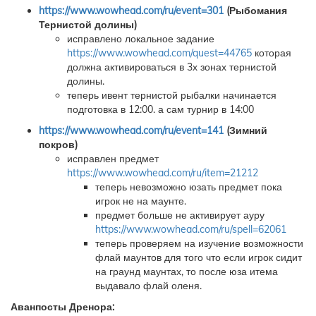
https://www.wowhead.com/ru/event=301
(Рыбомания
Тернистой долины)
исправлено локальное задание
https://www.wowhead.com/quest=44765
которая
должна активироваться в 3х зонах тернистой
долины.
теперь ивент тернистой рыбалки начинается
подготовка в 12:00. а сам турнир в 14:00
https://www.wowhead.com/ru/event=141
(Зимний
покров)
исправлен предмет
https://www.wowhead.com/ru/item=21212
теперь невозможно юзать предмет пока
игрок не на маунте.
предмет больше не активирует ауру
https://www.wowhead.com/ru/spell=62061
теперь проверяем на изучение возможности
флай маунтов для того что если игрок сидит
на граунд маунтах, то после юза итема
выдавало флай оленя.
Аванпосты Дренора: