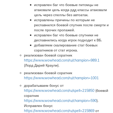
исправлен баг что боевые питомцы не
атаковали цель когда рдд классы атаковали
цель через спеллы без автоатак.
исправлены причины по которым не
респавнился боевой спутник после смерти и
после прочих пропажей.
исправлен баг что боевые спутники не
деспавнились когда игрок подходит к ВБ.
добавляем скалирование стат боевых
соратников от стат игрока.
реализован боевой соратник
https://www.wowhead.com/ru/champion=989.1
(Лорд Дарий Краули).
реализован боевой соратник
https://www.wowhead.com/ru/champion=1001
дорабатываем бонус от
https://www.wowhead.com/ru/spell=215850
(боевой
соратник
https://www.wowhead.com/ru/champion=590
).
Исправлен бонус
https://www.wowhead.com/ru/spell=215869
от