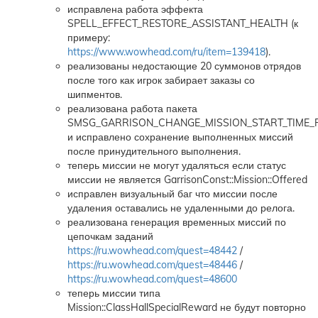
исправлена работа эффекта
SPELL_EFFECT_RESTORE_ASSISTANT_HEALTH (к
примеру:
https://www.wowhead.com/ru/item=139418
).
реализованы недостающие 20 суммонов отрядов
после того как игрок забирает заказы со
шипментов.
реализована работа пакета
SMSG_GARRISON_CHANGE_MISSION_START_TIME_
и исправлено сохранение выполненных миссий
после принудительного выполнения.
теперь миссии не могут удаляться если статус
миссии не является GarrisonConst::Mission::Offered
исправлен визуальный баг что миссии после
удаления оставались не удаленными до релога.
реализована генерация временных миссий по
цепочкам заданий
https://ru.wowhead.com/quest=48442
/
https://ru.wowhead.com/quest=48446
/
https://ru.wowhead.com/quest=48600
теперь миссии типа
Mission::ClassHallSpecialReward не будут повторно