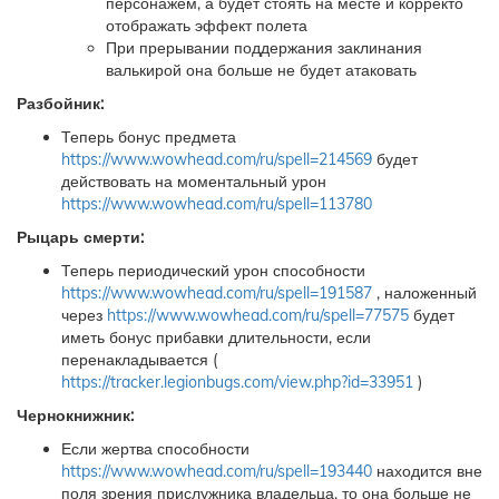
персонажем, а будет стоять на месте и корректо
отображать эффект полета
При прерывании поддержания заклинания
валькирой она больше не будет атаковать
Разбойник:
Теперь бонус предмета
https://www.wowhead.com/ru/spell=214569
будет
действовать на моментальный урон
https://www.wowhead.com/ru/spell=113780
Рыцарь смерти:
Теперь периодический урон способности
https://www.wowhead.com/ru/spell=191587
, наложенный
через
https://www.wowhead.com/ru/spell=77575
будет
иметь бонус прибавки длительности, если
перенакладывается (
https://tracker.legionbugs.com/view.php?id=33951
)
Чернокнижник:
Если жертва способности
https://www.wowhead.com/ru/spell=193440
находится вне
поля зрения прислужника владельца, то она больше не