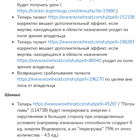
будет получать урон (
https://tracker.legionbugs.com/view.php?id=33990
)
Теперь талант
https://www.wowhead.com/ru/spell=152108
корректно вешает дополнительный эффект, если
жертва, находящаяся в области назначения уходит из
поля зрения владельца
Теперь талант
https://www.wowhead.com/ru/spell=196283
корректно вешает дополнительный эффект, если
жертва, находящаяся в области назначения
https://www.wowhead.com/ru/spell=86040
уходит из поля
зрения владельца
Возвращено срабатывание таланта
https://www.wowhead.com/ru/spell=196270
по целям вне
лоса от владельца
Шаман:
Теперь
https://www.wowhead.com/ru/spell=45297
/ "Поток
лавы" (114738) будут генерировать энергию с
округлением в большую сторону при определенных
условиях (например изначально способности создают 6
ед. энергии Водоворота, а их "перегрузка" 75% от этого
количества - 4.5 ед.)