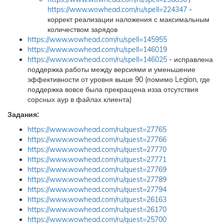
https://www.wowhead.com/ru/spell=224347
-
коррект реализации наложения с максимальным
количеством зарядов
https://www.wowhead.com/ru/spell=145955
https://www.wowhead.com/ru/spell=146019
https://www.wowhead.com/ru/spell=146025
- исправлена
поддержка работы между версиями и уменьшение
эффективности от уровня выше 90 (помимо Legion, где
поддержка вовсе была прекращена изза отсутствия
сорсных аур в файлах клиента)
Задания:
https://www.wowhead.com/ru/quest=27765
https://www.wowhead.com/ru/quest=27766
https://www.wowhead.com/ru/quest=27770
https://www.wowhead.com/ru/quest=27771
https://www.wowhead.com/ru/quest=27769
https://www.wowhead.com/ru/quest=27789
https://www.wowhead.com/ru/quest=27794
https://www.wowhead.com/ru/quest=26163
https://www.wowhead.com/ru/quest=26170
https://www.wowhead.com/ru/quest=25700