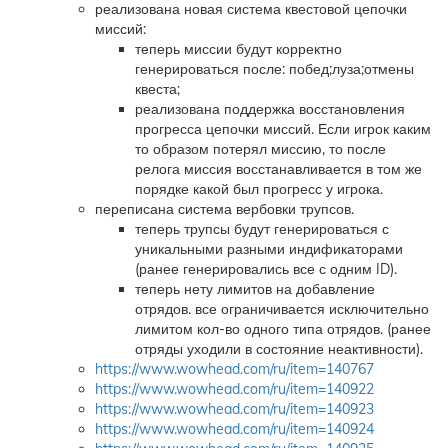
реализована новая система квестовой цепочки
миссий:
теперь миссии будут корректно
генерироваться после: побед;луза;отмены
квеста;
реализована поддержка восстановления
прогресса цепочки миссий. Если игрок каким
то образом потерял миссию, то после
релога миссия восстанавливается в том же
порядке какой был прогресс у игрока.
переписана система вербовки трупсов.
теперь трупсы будут генерироваться с
уникальными разными индификаторами
(ранее генерировались все с одним ID).
теперь нету лимитов на добавление
отрядов. все ограничивается исключительно
лимитом кол-во одного типа отрядов. (ранее
отряды уходили в состояние неактивности).
https://www.wowhead.com/ru/item=140767
https://www.wowhead.com/ru/item=140922
https://www.wowhead.com/ru/item=140923
https://www.wowhead.com/ru/item=140924