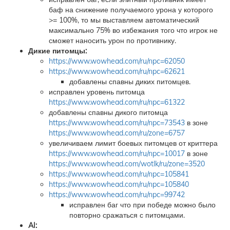
баф на снижение получаемого урона у которого
>= 100%, то мы выставляем автоматический
максимально 75% во избежания того что игрок не
сможет наносить урон по противнику.
Дикие питомцы:
https://www.wowhead.com/ru/npc=62050
https://www.wowhead.com/ru/npc=62621
добавлены спавны диких питомцев.
исправлен уровень питомца
https://www.wowhead.com/ru/npc=61322
добавлены спавны дикого питомца
https://www.wowhead.com/ru/npc=73543
в зоне
https://www.wowhead.com/ru/zone=6757
увеличиваем лимит боевых питомцев от криттера
https://www.wowhead.com/ru/npc=10017
в зоне
https://www.wowhead.com/wotlk/ru/zone=3520
https://www.wowhead.com/ru/npc=105841
https://www.wowhead.com/ru/npc=105840
https://www.wowhead.com/ru/npc=99742
исправлен баг что при победе можно было
повторно сражаться с питомцами.
AI: