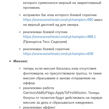
которого суммонился мирный не закриптованый
противник.
исправлен баг изза которого боевой соратник
https://www.wowhead.com/ru/champion=990
имел
не верный дисплей ид для овнера
реализован боевой спутник
https://www.wowhead.com/ru/champion=988.1
(Принцесса Тесс Седогрив)
реализован боевой соратник
https://www.wowhead.com/ru/champion=608
Миссии:
теперь если миссия багалась изза отсутствия
фолловеров, но присутствовали трупсы, то такие
миссия сбрасываем и заново отправляем на
оффер.
реализован работа
GarrisonAbilityFlags::ApplyToFirstMission. Теперь
бонусы от талантов будут действовать на первую
миссию за день и сбрасываться ежедневно.
реализован эффект