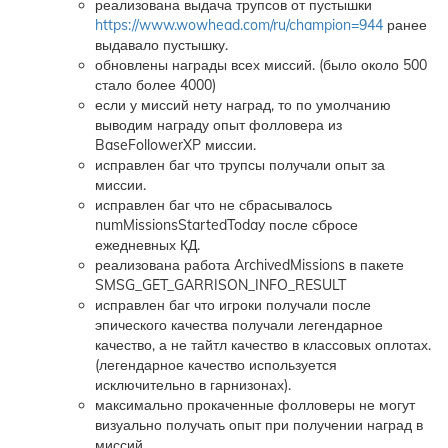
реализована выдача трупсов от пустышки
https://www.wowhead.com/ru/champion=944
ранее
выдавало пустышку.
обновлены награды всех миссий. (было около 500
стало более 4000)
если у миссий нету наград, то по умолчанию
выводим награду опыт фолловера из
BaseFollowerXP миссии.
исправлен баг что трупсы получали опыт за
миссии.
исправлен баг что не сбрасывалось
numMissionsStartedToday после сбросе
ежедневных КД.
реализована работа ArchivedMissions в пакете
SMSG_GET_GARRISON_INFO_RESULT
исправлен баг что игроки получали после
эпического качества получали легендарное
качество, а не тайтл качество в классовых оплотах.
(легендарное качество используется
исключительно в гарнизонах).
максимально прокаченные фолловеры не могут
визуально получать опыт при получении наград в
миссий.