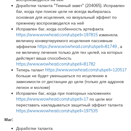
Доработки таланта "Темный завет" (204065). Исправлен
баг, когда при поиске цели не всегда выбиралась
основная для исцеления, но визуальный эффект по
прежнему воспроизводился на ней
Исправлен баг, когда особенность артефакта
https://www.wowhead.com/ru/spell=197815
изменяла
величину конвертируемого исцеления пассивным
эффектом
https://www.wowhead.com/ru/spell=81749
, а
не величину лечения только для тех целей, на которых
действует ваша способность
https://www.wowhead.com/ru/spell=81782
Теперь талант
https://www.wowhead.com/ru/spell=120517
больше не будет уменьшаться по исцелению в
зависимости от дистанции до цели (только для аддонов
легион и моложе)
Исправлен баг, когда при повторных наложениях
https://www.wowhead.com/ru/spell=17
по цели мог
переставать накладываться защитный эффект таланта
https://www.wowhead.com/ru/spell=197535
Маг:
Доработки таланта