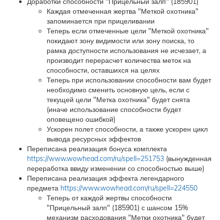
Доработки способности "Прицельный залп" (185901)
Каждая отмеченная жертва "Меткой охотника"
запоминается при прицеливании
Теперь если отмеченные цели "Меткой охотника"
покидают зону видимости или зону поиска, то
рамка доступности использования не исчезает, а
производит перерасчет количества меток на
способности, оставшихся на целях
Теперь при использовании способности вам будет
необходимо сменить основную цель, если с
текущей цели "Метка охотника" будет снята
(иначе использование способности будет
оповещено ошибкой)
Ускорен полет способности, а также ускорен цикл
вывода ресурсных эффектов
Переписана реализация бонуса комплекта
https://www.wowhead.com/ru/spell=251753
(вынужденная
переработка ввиду изменении со способностью выше)
Переписана реализация эффекта легендарного
предмета
https://www.wowhead.com/ru/spell=224550
Теперь от каждой жертвы способности
"Прицельный залп" (185901) с шансом 15%
механизм расходования "Метки охотника" будет