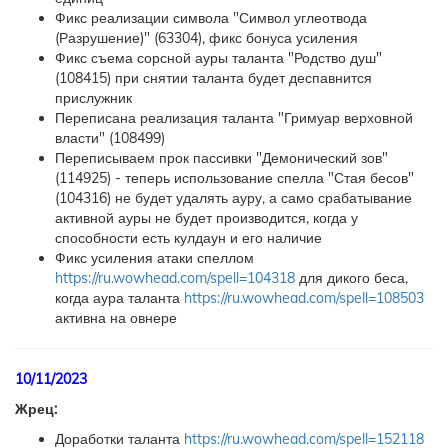
Фикс реализации символа "Символ углеотвода
(Разрушение)" (63304), фикс бонуса усиления
Фикс съема сорсной ауры таланта "Родство душ"
(108415) при снятии таланта будет деспавнится
прислужник
Переписана реализация таланта "Гримуар верховной
власти" (108499)
Переписываем прок пассивки "Демонический зов"
(114925) - теперь использование спелла "Стая бесов"
(104316) не будет удалять ауру, а само срабатывание
активной ауры не будет производится, когда у
способности есть кулдаун и его наличие
Фикс усиления атаки спеллом
https://ru.wowhead.com/spell=104318
для дикого беса,
когда аура таланта
https://ru.wowhead.com/spell=108503
активна на овнере
10/11/2023
Жрец:
Доработки таланта
https://ru.wowhead.com/spell=152118