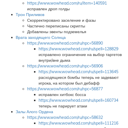
https://www.wowhead.com/ru/item=140591
исправлен дроп голды
Трон Приливов
Скорректировано заселение и фазы
Частично переписаны скрипты
Добавлены эвенты подземелья
Врата заходящего Солнца
https://www.wowhead.com/ru/npc=56890
https://www.wowhead.com/ru/spell=128829
исправлено ограничение на выбор таргетов
внутри/вне дыма
https://www.wowhead.com/ru/npc=56906
https://www.wowhead.com/ru/spell=113645
расходящиеся бомбы теперь не задевают
игрока, на котором был дебафф
https://www.wowhead.com/ru/npc=56877
исправлен хитбокс босса
https://www.wowhead.com/ru/spell=160734
теперь не парирует атаки
Залы Алого Ордена
https://www.wowhead.com/ru/npc=58632
https://www.wowhead.com/ru/spell=111216