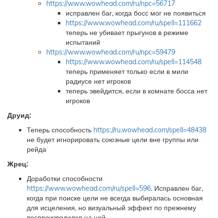
https://www.wowhead.com/ru/npc=56717
исправлен баг, когда босс мог не появиться
https://www.wowhead.com/ru/spell=111662
теперь не убивает прыгунов в режиме
испытаний
https://www.wowhead.com/ru/npc=59479
https://www.wowhead.com/ru/spell=114548
теперь применяет только если в мили
радиусе нет игроков
теперь эвейдится, если в комнате босса нет
игроков
Друид:
Теперь способность
https://ru.wowhead.com/spell=48438
не будет игнорировать союзные цели вне группы или
рейда
Жрец:
Доработки способности
https://www.wowhead.com/ru/spell=596
. Исправлен баг,
когда при поиске цели не всегда выбиралась основная
для исцеления, но визуальный эффект по прежнему
воспроизводился на ней