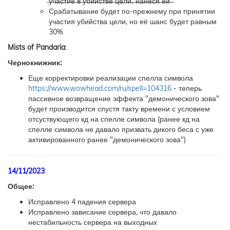
̶у̶ч̶а̶с̶т̶и̶е̶ ̶в̶ ̶у̶б̶и̶й̶с̶т̶в̶е̶ ̶ц̶е̶л̶и̶,̶ ̶н̶а̶н̶е̶с̶я̶ ̶е̶й̶ ̶
Срабатывание будет по-прежнему при принятии
участия убийства цели, но её шанс будет равным
30%
Mists of Pandaria
:
Чернокнижник:
Еще корректировки реализации спелла символа
https://www.wowhead.com/ru/spell=104316
- теперь
пассивное возвращение эффекта "демонического зова"
будет производится спустя такту времени с условием
отсуствующего кд на спелле символа (ранее кд на
спелле символа не давало призвать дикого беса с уже
активированного ранее "демонического зова")
14/11/2023
Общее:
Исправлено 4 падения сервера
Исправлено зависание сервера, что давало
нестабильность сервера на выходных