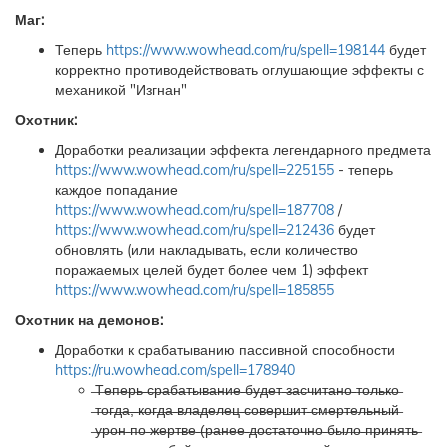
Маг:
Теперь
https://www.wowhead.com/ru/spell=198144
будет
корректно противодействовать оглушающие эффекты с
механикой "Изгнан"
Охотник:
Доработки реализации эффекта легендарного предмета
https://www.wowhead.com/ru/spell=225155
- теперь
каждое попадание
https://www.wowhead.com/ru/spell=187708
/
https://www.wowhead.com/ru/spell=212436
будет
обновлять (или накладывать, если количество
поражаемых целей будет более чем 1) эффект
https://www.wowhead.com/ru/spell=185855
Охотник на демонов:
Доработки к срабатыванию пассивной способности
https://ru.wowhead.com/spell=178940
̶Т̶е̶п̶е̶р̶ь̶ ̶с̶р̶а̶б̶а̶т̶ы̶в̶а̶н̶и̶е̶ ̶б̶у̶д̶е̶т̶ ̶з̶а̶с̶ч̶и̶т̶а̶н̶о̶ ̶т̶о̶л̶ь̶к̶о̶
̶т̶о̶г̶д̶а̶,̶ ̶к̶о̶г̶д̶а̶ ̶в̶л̶а̶д̶е̶л̶е̶ц̶ ̶с̶о̶в̶е̶р̶ш̶и̶т̶ ̶с̶м̶е̶р̶т̶е̶л̶ь̶н̶ы̶й̶
̶у̶р̶о̶н̶ ̶п̶о̶ ̶ж̶е̶р̶т̶в̶е̶ ̶(̶р̶а̶н̶е̶е̶ ̶д̶о̶с̶т̶а̶т̶о̶ч̶н̶о̶ ̶б̶ы̶л̶о̶ ̶п̶р̶и̶н̶я̶т̶ь̶