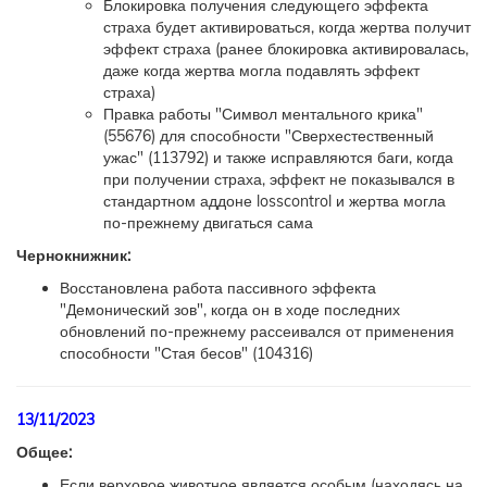
Блокировка получения следующего эффекта
страха будет активироваться, когда жертва получит
эффект страха (ранее блокировка активировалась,
даже когда жертва могла подавлять эффект
страха)
Правка работы "Символ ментального крика"
(55676) для способности "Сверхестественный
ужас" (113792) и также исправляются баги, когда
при получении страха, эффект не показывался в
стандартном аддоне losscontrol и жертва могла
по-прежнему двигаться сама
Чернокнижник:
Восстановлена работа пассивного эффекта
"Демонический зов", когда он в ходе последних
обновлений по-прежнему рассеивался от применения
способности "Стая бесов" (104316)
13/11/2023
Общее:
Если верховое животное является особым (находясь на