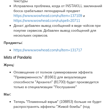
текстуры
Исправлена проблема, когда от INSTAKILL заклинаний
босса срабатывал легендарный предмет
https://www.wowhead.com/ru/item=137109
и
https://www.wowhead.com/ru/spell=20711
Донат: добавлен вывод сообщений в виде чойсов при
покупке сервисов. Добавлен вывод сообщений для
нескольких сервисов.
Предметы:
https://www.wowhead.com/ru/item=131717
Mists of Pandaria
:
Жрец:
Оповещение от полном суммировании эффекта
"Приверженность" (81661) для визуализации
способности "Архангел" (81700) будет производится
только в специализации "Послушание"
Маг:
Теперь "Пламенный взрыв" (108853) больше не будет
распространять эффекты "Живой бомбы" (под