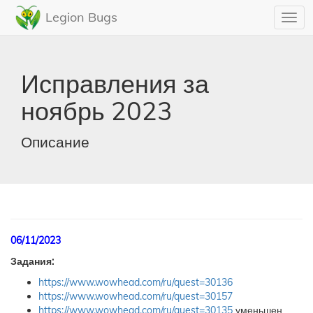
Legion Bugs
Toggl
navig
Исправления за
ноябрь 2023
Описание
06/11/2023
Задания:
https://www.wowhead.com/ru/quest=30136
https://www.wowhead.com/ru/quest=30157
https://www.wowhead.com/ru/quest=30135
уменьшен