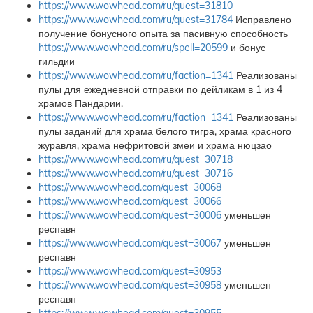
https://www.wowhead.com/ru/quest=31810
https://www.wowhead.com/ru/quest=31784
Исправлено
получение бонусного опыта за пасивную способность
https://www.wowhead.com/ru/spell=20599
и бонус
гильдии
https://www.wowhead.com/ru/faction=1341
Реализованы
пулы для ежедневной отправки по дейликам в 1 из 4
храмов Пандарии.
https://www.wowhead.com/ru/faction=1341
Реализованы
пулы заданий для храма белого тигра, храма красного
журавля, храма нефритовой змеи и храма нюцзао
https://www.wowhead.com/ru/quest=30718
https://www.wowhead.com/ru/quest=30716
https://www.wowhead.com/quest=30068
https://www.wowhead.com/quest=30066
https://www.wowhead.com/quest=30006
уменьшен
респавн
https://www.wowhead.com/quest=30067
уменьшен
респавн
https://www.wowhead.com/quest=30953
https://www.wowhead.com/quest=30958
уменьшен
респавн