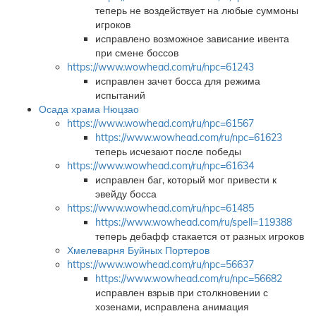
теперь не воздействует на любые суммоны
игроков
исправлено возможное зависание ивента
при смене боссов
https://www.wowhead.com/ru/npc=61243
исправлен зачет босса для режима
испытаний
Осада храма Нюцзао
https://www.wowhead.com/ru/npc=61567
https://www.wowhead.com/ru/npc=61623
теперь исчезают после победы
https://www.wowhead.com/ru/npc=61634
исправлен баг, который мог привести к
эвейду босса
https://www.wowhead.com/ru/npc=61485
https://www.wowhead.com/ru/spell=119388
теперь дебафф стакается от разных игроков
Хмелеварня Буйных Портеров
https://www.wowhead.com/ru/npc=56637
https://www.wowhead.com/ru/npc=56682
исправлен взрыв при столкновении с
хозенами, исправлена анимация