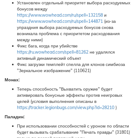
Установлен отдельный приоритет выбора расходуемых
бонусов между
https://www.wowhead.com/ru/spell=132158
и
https://www.wowhead.com/ru/spell=144871
(из-за
упраздния выбора расходуемых бонусов снова
возникала проблема с приоритетом расходования
между ними)
Фикс бага, когда при убийстве
https://ru.wowhead.com/spell=81262
не удалялся
активный динамический объект
Фикс загрузки темплейт спелла для клонов симбиоза
"Зеркальное изображение" (110621)
Монах:
Теперь способность "Выхватить оружие" будет
активировать бонусные эффекты против неигровых
целей (условия выполнения описаны в
https://tracker.legionbugs.com/view.php?id=28210
)
Паладин:
При использовании способностей с уроном по области
будет вызывать срабатывание "Печать правды" (31801)