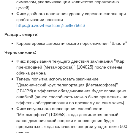
символом, увеличивающим количество поражаемых
целей)
Фикс двойного понижения урона у сорсного спелла при
срабатывании пассивки
https://ru.wowhead.com/spell=76613
Рыцарь смерти:
Корректировки автоматического переключения "Власти"
Чернокнижник:
Фикс прерывания текущего действия заклинания "Жар
преисподней (Метаморфоза)" (104025) после отмены
облика демона
Теперь попытка использовать заклинание
"Демонический круг: телепортация (Метаморфоза)"
(104136) в эффектах обездвиживания будет оповещено
ошибкой (ранее способность можно было применить, но
эффекты обездвиживания по прежнему не снимались)
Фикс визуального оповещения способности
"Метаморфоза" (103958), когда достигается полный
запас демонической энергии и оповещение будет
прерываться, когда количество энергии упадет ниже 500
единиц