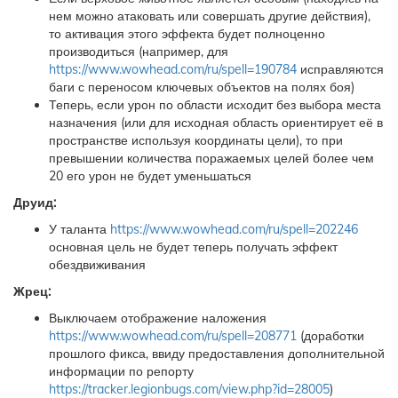
нем можно атаковать или совершать другие действия),
то активация этого эффекта будет полноценно
производиться (например, для
https://www.wowhead.com/ru/spell=190784
исправляются
баги с переносом ключевых объектов на полях боя)
Теперь, если урон по области исходит без выбора места
назначения (или для исходная область ориентирует её в
пространстве используя координаты цели), то при
превышении количества поражаемых целей более чем
20 его урон не будет уменьшаться
Друид:
У таланта
https://www.wowhead.com/ru/spell=202246
основная цель не будет теперь получать эффект
обездвиживания
Жрец:
Выключаем отображение наложения
https://www.wowhead.com/ru/spell=208771
(доработки
прошлого фикса, ввиду предоставления дополнительной
информации по репорту
https://tracker.legionbugs.com/view.php?id=28005
)