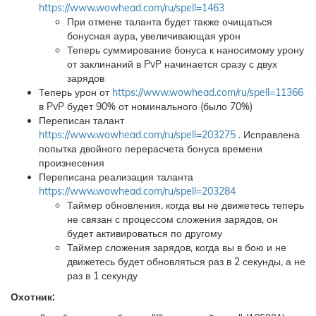
https://www.wowhead.com/ru/spell=1463
При отмене таланта будет также очищаться
бонусная аура, увеличивающая урон
Теперь суммирование бонуса к наносимому урону
от заклинаний в PvP начинается сразу с двух
зарядов
Теперь урон от
https://www.wowhead.com/ru/spell=11366
в PvP будет 90% от номинального (было 70%)
Переписан талант
https://www.wowhead.com/ru/spell=203275
. Исправлена
попытка двойного перерасчета бонуса времени
произнесения
Переписана реализация таланта
https://www.wowhead.com/ru/spell=203284
Таймер обновления, когда вы не движетесь теперь
не связан с процессом сложения зарядов, он
будет активироваться по другому
Таймер сложения зарядов, когда вы в бою и не
движетесь будет обновляться раз в 2 секунды, а не
раз в 1 секунду
Охотник: