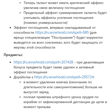
Теперь талант может иметь критический эффект,
увеличив свою величину поглощения
Предельный эффект суммирования таланта будет
учитывать эффекты усиления поглощения
(помимо универсальности)
Эффект поглощения, впервые накладываемый от
способности
https://ru.wowhead.com/spell=585
(для
жреца специализации "Послушание") будет корректно
выводится на всех союзниках, кого будет защищать от
жертвы этой способности
Предметы:
https://ru.wowhead.com/spell=207428
- при деактивации
бонуса предмета будет также удален и активный
эффект поглощения
Доработки к
https://ru.wowhead.com/spell=255724
:
в момент удаления маячка (окончание по
длительности или самоуничтожение) больше не
выпустит заряд
полная привязка штрафного урона орудия по
кораблю от зафиксированной дистанции до цели в
момент призыва