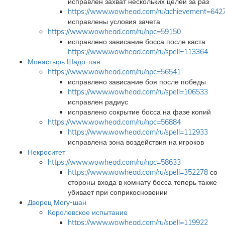
исправлен захват нескольких целей за раз
https://www.wowhead.com/ru/achievement=642
исправлены условия зачета
https://www.wowhead.com/ru/npc=59150
исправлено зависание босса после каста
https://www.wowhead.com/ru/spell=113364
Монастырь Шадо-пан
https://www.wowhead.com/ru/npc=56541
исправлено зависание боя после победы
https://www.wowhead.com/ru/spell=106533
исправлен радиус
исправлено сокрытие босса на фазе копий
https://www.wowhead.com/ru/npc=56884
https://www.wowhead.com/ru/spell=112933
исправлена зона воздействия на игроков
Некроситет
https://www.wowhead.com/ru/npc=58633
https://www.wowhead.com/ru/spell=352278
со
стороны входа в комнату босса теперь также
убивает при соприкосновении
Дворец Могу-шан
Королевское испытание
https://www.wowhead.com/ru/spell=119922