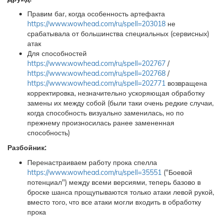
Правим баг, когда особенность артефакта
https://www.wowhead.com/ru/spell=203018
не
срабатывала от большинства специальных (сервисных)
атак
Для способностей
https://www.wowhead.com/ru/spell=202767
/
https://www.wowhead.com/ru/spell=202768
/
https://www.wowhead.com/ru/spell=202771
возвращена
корректировка, незначительно ускоряющая обработку
замены их между собой (были таки очень редкие случаи,
когда способность визуально заменилась, но по
прежнему произносилась ранее замененная
способность)
Разбойник:
Перенастраиваем работу прока спелла
https://www.wowhead.com/ru/spell=35551
("Боевой
потенциал") между всеми версиями, теперь базово в
броске шанса прощупываются только атаки левой рукой,
вместо того, что все атаки могли входить в обработку
прока