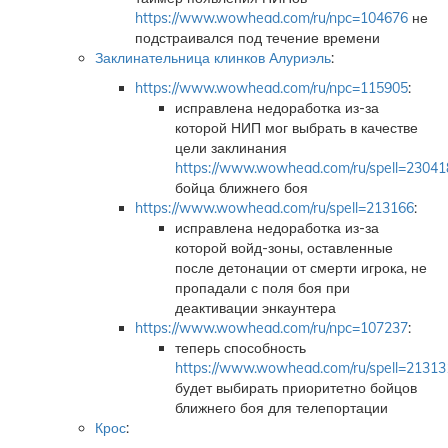
https://www.wowhead.com/ru/npc=104676
не
подстраивался под течение времени
Заклинательница клинков Алуриэль
:
https://www.wowhead.com/ru/npc=115905
:
исправлена недоработка из-за
которой НИП мог выбрать в качестве
цели заклинания
https://www.wowhead.com/ru/spell=23041
бойца ближнего боя
https://www.wowhead.com/ru/spell=213166
:
исправлена недоработка из-за
которой войд-зоны, оставленные
после детонации от смерти игрока, не
пропадали с поля боя при
деактивации энкаунтера
https://www.wowhead.com/ru/npc=107237
:
теперь способность
https://www.wowhead.com/ru/spell=21313
будет выбирать приоритетно бойцов
ближнего боя для телепортации
Крос
: