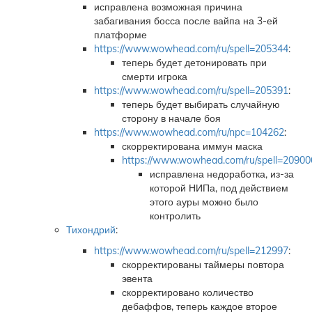
исправлена возможная причина
забагивания босса после вайпа на 3-ей
платформе
https://www.wowhead.com/ru/spell=205344
:
теперь будет детонировать при
смерти игрока
https://www.wowhead.com/ru/spell=205391
:
теперь будет выбирать случайную
сторону в начале боя
https://www.wowhead.com/ru/npc=104262
:
скорректирована иммун маска
https://www.wowhead.com/ru/spell=20900
исправлена недоработка, из-за
которой НИПа, под действием
этого ауры можно было
контролить
Тихондрий
:
https://www.wowhead.com/ru/spell=212997
:
скорректированы таймеры повтора
эвента
скорректировано количество
дебаффов, теперь каждое второе