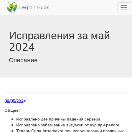
Legion Bugs
Togg
navi
Исправления за май
2024
Описание
09/05/2024
Общее:
Исправлено две причины падения сервера
Исправлено забагивание визуалки от аур при релоге
Теперь Сила Артефакта при использовании различных