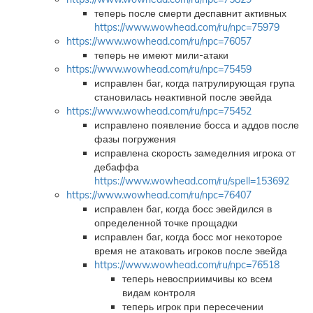
теперь после смерти деспавнит активных
https://www.wowhead.com/ru/npc=75979
https://www.wowhead.com/ru/npc=76057
теперь не имеют мили-атаки
https://www.wowhead.com/ru/npc=75459
исправлен баг, когда патрулирующая група
становилась неактивной после эвейда
https://www.wowhead.com/ru/npc=75452
исправлено появление босса и аддов после
фазы погружения
исправлена скорость замеделния игрока от
дебаффа
https://www.wowhead.com/ru/spell=153692
https://www.wowhead.com/ru/npc=76407
исправлен баг, когда босс эвейдился в
определенной точке прощадки
исправлен баг, когда босс мог некоторое
время не атаковать игроков после эвейда
https://www.wowhead.com/ru/npc=76518
теперь невосприимчивы ко всем
видам контроля
теперь игрок при пересечении