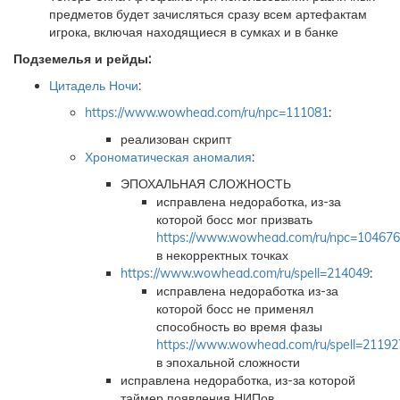
предметов будет зачисляться сразу всем артефактам
игрока, включая находящиеся в сумках и в банке
Подземелья и рейды:
Цитадель Ночи
:
https://www.wowhead.com/ru/npc=111081
:
реализован скрипт
Хрономатическая аномалия
:
ЭПОХАЛЬНАЯ СЛОЖНОСТЬ
исправлена недоработка, из-за
которой босс мог призвать
https://www.wowhead.com/ru/npc=104676
в некорректных точках
https://www.wowhead.com/ru/spell=214049
:
исправлена недоработка из-за
которой босс не применял
способность во время фазы
https://www.wowhead.com/ru/spell=21192
в эпохальной сложности
исправлена недоработка, из-за которой
таймер появления НИПов