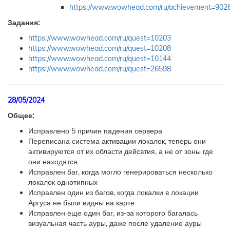
https://www.wowhead.com/ru/achievement=902
Задания:
https://www.wowhead.com/ru/quest=10203
https://www.wowhead.com/ru/quest=10208
https://www.wowhead.com/ru/quest=10144
https://www.wowhead.com/ru/quest=26598
28/05/2024
Общее:
Исправлено 5 причин падения сервера
Переписана система активации локалок, теперь они
активируются от их области дейсвтия, а не от зоны где
они находятся
Исправлен баг, когда могло генерироваться несколько
локалок однотипных
Исправлен один из багов, когда локалки в локации
Аргуса не были видны на карте
Исправлен еще один баг, из-за которого багалась
визуальная часть ауры, даже после удаление ауры