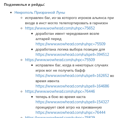
Подземелья и рейды:
Некрополь Призрачной Луны
исправлен баг, из-за которого игроков альянса при
входе в инст могло телепортировать в гарнизон
https://www.wowhead.com/ru/npc=75652
доработан ивент чередования возле
алтарей перед
https://www.wowhead.com/ru/npc=75509
доработана логика выбора позиции для
https://www.wowhead.com/ru/spell=394512
https://www.wowhead.com/ru/npc=75509
исправлен баг, когда в некоторых случаях
игрок мог не получить бафф
https://www.wowhead.com/ru/spell=162652
во
время ивента
https://www.wowhead.com/ru/spell=164686
https://www.wowhead.com/ru/npc=76446
теперь в бою во время каста
https://www.wowhead.com/ru/spell=154327
проецирует своё аггро на призванную
https://www.wowhead.com/ru/npc=76444
https://www.wowhead.com/ru/npc=75829