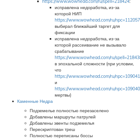
https://www.wowhead.com/ru/spell=218424
:
исправлена недоработка, из-за
которой НИП
https://www.wowhead.com/ru/npc=112057
выбирал ближайший таргет для
фиксации
исправлена недоработка, из-за
которой рассеивание не вызывало
срабатывание
https://www.wowhead.com/ru/spell=21843
в эпохальной сложности (при условии,
что
https://www.wowhead.com/ru/npc=109041
и
https://www.wowhead.com/ru/npc=109040
мертвы)
Каменные Недра
Подземелье полностью перезаселено
Добавлены маршруты патрулей
Добавлены эвенты подземелья
Перескриптован треш
Полностью переписаны боссы