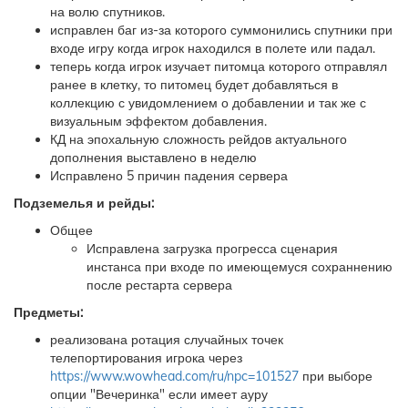
на волю спутников.
исправлен баг из-за которого суммонились спутники при
входе игру когда игрок находился в полете или падал.
теперь когда игрок изучает питомца которого отправлял
ранее в клетку, то питомец будет добавляться в
коллекцию с увидомлением о добавлении и так же с
визуальным эффектом добавления.
КД на эпохальную сложность рейдов актуального
дополнения выставлено в неделю
Исправлено 5 причин падения сервера
Подземелья и рейды:
Общее
Исправлена загрузка прогресса сценария
инстанса при входе по имеющемуся сохраннению
после рестарта сервера
Предметы:
реализована ротация случайных точек
телепортирования игрока через
https://www.wowhead.com/ru/npc=101527
при выборе
опции "Вечеринка" если имеет ауру