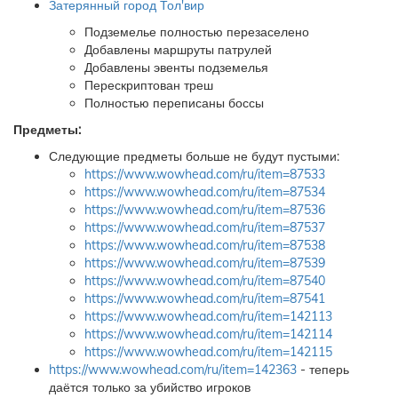
Затерянный город Тол'вир
Подземелье полностью перезаселено
Добавлены маршруты патрулей
Добавлены эвенты подземелья
Перескриптован треш
Полностью переписаны боссы
Предметы:
Следующие предметы больше не будут пустыми:
https://www.wowhead.com/ru/item=87533
https://www.wowhead.com/ru/item=87534
https://www.wowhead.com/ru/item=87536
https://www.wowhead.com/ru/item=87537
https://www.wowhead.com/ru/item=87538
https://www.wowhead.com/ru/item=87539
https://www.wowhead.com/ru/item=87540
https://www.wowhead.com/ru/item=87541
https://www.wowhead.com/ru/item=142113
https://www.wowhead.com/ru/item=142114
https://www.wowhead.com/ru/item=142115
https://www.wowhead.com/ru/item=142363
- теперь
даётся только за убийство игроков