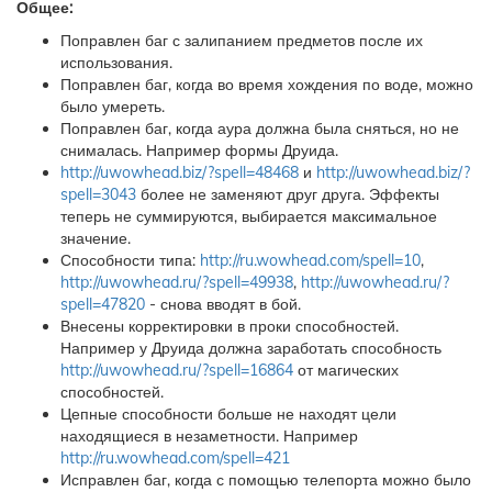
Общее:
Поправлен баг с залипанием предметов после их
использования.
Поправлен баг, когда во время хождения по воде, можно
было умереть.
Поправлен баг, когда аура должна была сняться, но не
снималась. Например формы Друида.
http://uwowhead.biz/?spell=48468
и
http://uwowhead.biz/?
spell=3043
более не заменяют друг друга. Эффекты
теперь не суммируются, выбирается максимальное
значение.
Способности типа:
http://ru.wowhead.com/spell=10
,
http://uwowhead.ru/?spell=49938
,
http://uwowhead.ru/?
spell=47820
- снова вводят в бой.
Внесены корректировки в проки способностей.
Например у Друида должна заработать способность
http://uwowhead.ru/?spell=16864
от магических
способностей.
Цепные способности больше не находят цели
находящиеся в незаметности. Например
http://ru.wowhead.com/spell=421
Исправлен баг, когда с помощью телепорта можно было