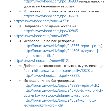
http://ru.wowhead.com/npc=36980
теперь наносит
урон всем ближайшим игрокам.
Устранена 1 причина забагивания комбата на
http://ru.wowhead.com/npc=36678
http://ru.wowhead.com/zone=4273
:
Поправлено создание костра на
http://ru.wowhead.com/npc=32845
http://ru.wowhead.com/zone=4987
:
Исправления по баг-репортам:
http://forum.uwow.biz/topic/248755-report-po-rs/
,
http://forum.uwow.biz/topic/244596-pylayuschij-
ogon-srochno-fiks/
http://ru.wowhead.com/zone=4812
:
Добавлена возможность отключать усиливающие
бафы
http://ru.wowhead.com/spell=73828
и
http://ru.wowhead.com/spell=73822
.
Исправления по баг-репортам:
http://forum.uwow.biz/topic/248829-report-tclk/
,
http://forum.uwow.biz/topic/245760-tclk-korol-lich-
davnenko-ya-etogo-zhdumertvyaschaya/
,
http://forum.uwow.biz/topic/248524-komnata-
ledyanoj-skorbikorol-lich/