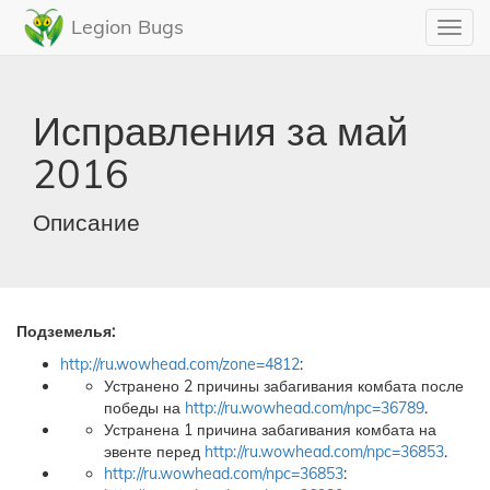
Legion Bugs
Toggl
navig
Исправления за май
2016
Описание
Подземелья:
http://ru.wowhead.com/zone=4812
:
Устранено 2 причины забагивания комбата после
победы на
http://ru.wowhead.com/npc=36789
.
Устранена 1 причина забагивания комбата на
эвенте перед
http://ru.wowhead.com/npc=36853
.
http://ru.wowhead.com/npc=36853
: