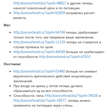
http://uwowhead.biz/?spell=48827
и другие теперь
наносят осколочный урон и по питомцам.
http://uwowhead.ru/?spell=53659
исправлен расчет
резиста.
Маг:
http://uwowhead.ru/?spell=54749
теперь срабатывает
только после того, как прервали ваше заклинание.
http://uwowhead.ru/?spell=11129
теперь не стакается в
случае промаха по цели.
http://uwowhead.ru/?spell=44549
больше не срабатывает
от способности
http://uwowhead.ru/?spell=47610
Охотники:
http://uwowhead.ru/?spell=53480
больше не снижает
вероятность критического действия исцеляющих
заклинаний.
При входе на арену у петов теперь должно
сбрасываться кд на все способности.
Способности, типа:
http://uwowhead.biz/?spell=34026
и
http://uwowhead.biz/?spell=19577
, теперь можно
применять на питомцев через стены.