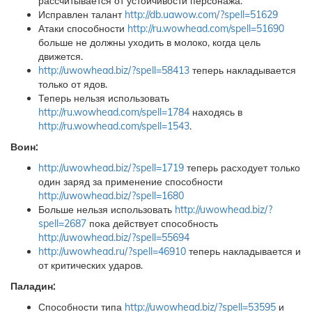
рассчитывается от устойчивости персонажа.
Исправлен талант
http://db.uawow.com/?spell=51629
Атаки способности
http://ru.wowhead.com/spell=51690
больше не должны уходить в молоко, когда цель
движется.
http://uwowhead.biz/?spell=58413
теперь накладывается
только от ядов.
Теперь нельзя использовать
http://ru.wowhead.com/spell=1784
находясь в
http://ru.wowhead.com/spell=1543
.
Воин:
http://uwowhead.biz/?spell=1719
теперь расходует только
один заряд за применение способности
http://uwowhead.biz/?spell=1680
Больше нельзя использовать
http://uwowhead.biz/?
spell=2687
пока действует способность
http://uwowhead.biz/?spell=55694
http://uwowhead.ru/?spell=46910
теперь накладывается и
от критических ударов.
Паладин:
Способности типа
http://uwowhead.biz/?spell=53595
и