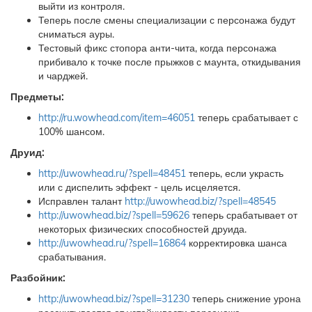
выйти из контроля.
Теперь после смены специализации с персонажа будут
сниматься ауры.
Тестовый фикс стопора анти-чита, когда персонажа
прибивало к точке после прыжков с маунта, откидывания
и чарджей.
Предметы:
http://ru.wowhead.com/item=46051
теперь срабатывает с
100% шансом.
Друид:
http://uwowhead.ru/?spell=48451
теперь, если украсть
или с диспелить эффект - цель исцеляется.
Исправлен талант
http://uwowhead.biz/?spell=48545
http://uwowhead.biz/?spell=59626
теперь срабатывает от
некоторых физических способностей друида.
http://uwowhead.ru/?spell=16864
корректировка шанса
срабатывания.
Разбойник:
http://uwowhead.biz/?spell=31230
теперь снижение урона