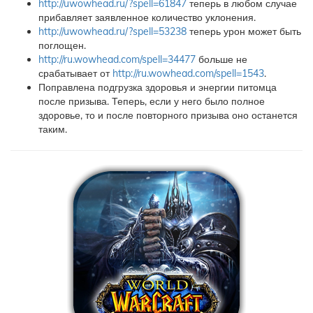
http://uwowhead.ru/?spell=61847
теперь в любом случае
прибавляет заявленное количество уклонения.
http://uwowhead.ru/?spell=53238
теперь урон может быть
поглощен.
http://ru.wowhead.com/spell=34477
больше не
срабатывает от
http://ru.wowhead.com/spell=1543
.
Поправлена подгрузка здоровья и энергии питомца
после призыва. Теперь, если у него было полное
здоровье, то и после повторного призыва оно останется
таким.