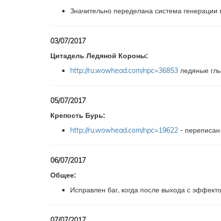
Значительно переделана система генерации п
03/07/2017
Цитадель Ледяной Короны:
http://ru.wowhead.com/npc=36853
ледяные глы
05/07/2017
Крепость Бурь:
http://ru.wowhead.com/npc=19622
- переписан 
06/07/2017
Общее:
Исправлен баг, когда после выхода с эффекто
07/07/2017