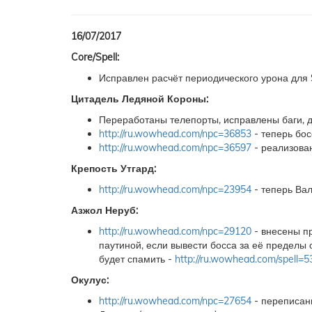
16/07/2017
Core/Spell:
Исправлен расчёт периодического урона дл
Цитадель Ледяной Короны:
Переработаны телепорты, исправлены баги, 
http://ru.wowhead.com/npc=36853
- теперь бос
http://ru.wowhead.com/npc=36597
- реализова
Крепость Утгард:
http://ru.wowhead.com/npc=23954
- теперь Вал
Азжол Неруб:
http://ru.wowhead.com/npc=29120
- внесены пр
паутиной, если вывести босса за её пределы 
будет спамить -
http://ru.wowhead.com/spell=
Окулус:
http://ru.wowhead.com/npc=27654
- переписаны