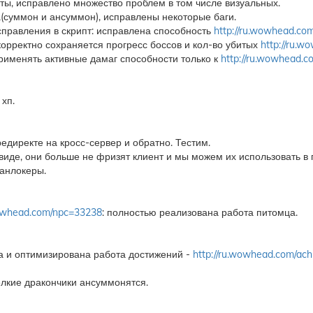
ты, исправлено множество проблем в том числе визуальных.
а(суммон и ансуммон), исправлены некоторые баги.
справления в скрипт: исправлена способность
http://ru.wowhead.co
корректно сохраняется прогресс боссов и кол-во убитых
http://ru.
применять активные дамаг способности только к
http://ru.wowhead.
 хп.
едиректе на кросс-сервер и обратно. Тестим.
иде, они больше не фризят клиент и мы можем их использовать в 
анлокеры.
wowhead.com/npc=33238
: полностью реализована работа питомца.
а и оптимизирована работа достижений -
http://ru.wowhead.com/ac
елкие дракончики ансуммонятся.