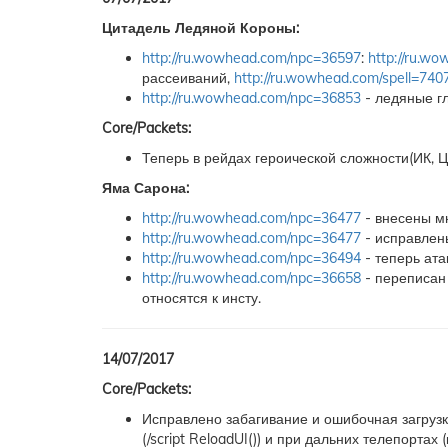
Цитадель Ледяной Короны:
http://ru.wowhead.com/npc=36597
:
http://ru.w
рассеиваний,
http://ru.wowhead.com/spell=740
http://ru.wowhead.com/npc=36853
- ледяные г
Core/Packets:
Теперь в рейдах героической сложности(ИК, Ц
Яма Сарона:
http://ru.wowhead.com/npc=36477
- внесены мн
http://ru.wowhead.com/npc=36477
- исправлены
http://ru.wowhead.com/npc=36494
- теперь ата
http://ru.wowhead.com/npc=36658
- переписан 
относятся к инсту.
14/07/2017
Core/Packets:
Исправлено забагивание и ошибочная загрузка
(/script ReloadUI()) и при дальних телепортах 