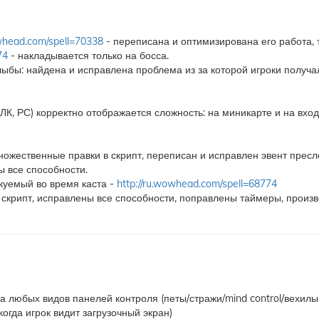
owhead.com/spell=70338
- переписана и оптимизирована его работа, 
74
- накладывается только на босса.
лыбы: найдена и исправлена проблема из за которой игроки получ
ЛК, РС) корректно отображается сложность: на миникарте и на вхо
ожественные правки в скрипт, переписан и исправлен эвент пресл
 все способности.
куемый во время каста -
http://ru.wowhead.com/spell=68774
скрипт, исправлены все способности, поправлены таймеры, произв
 любых видов панелей контроля (петы/стражи/mind control/вехилы (
(когда игрок видит загрузочный экран)