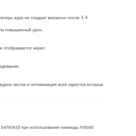
теперь аура не спадает внезапно после 3-4
али повышенный урон.
де отображается череп.
едования.
едена чистка и оптимизация всеx скриптов которые
vehicles)) при использовании команды /reload