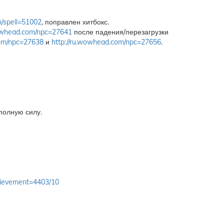
m/spell=51002
, поправлен хитбокс.
wowhead.com/npc=27641
после падения/перезагрузки
com/npc=27638
и
http://ru.wowhead.com/npc=27656
.
полную силу.
hievement=4403/10