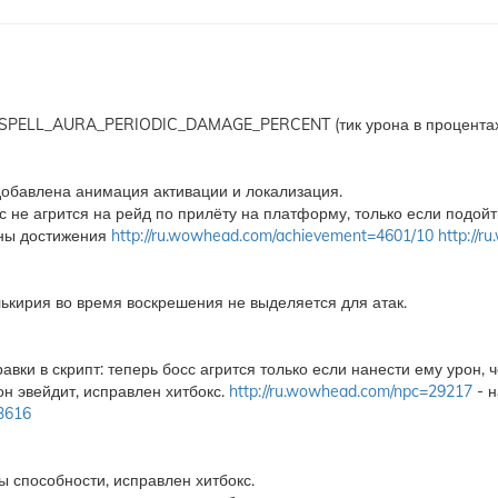
я SPELL_AURA_PERIODIC_DAMAGE_PERCENT (тик урона в процентах 
добавлена анимация активации и локализация.
с не агрится на рейд по прилёту на платформу, только если подойт
ны достижения
http://ru.wowhead.com/achievement=4601/10
http://
ькирия во время воскрешения не выделяется для атак.
авки в скрипт: теперь босс агрится только если нанести ему урон, 
он эвейдит, исправлен хитбокс.
http://ru.wowhead.com/npc=29217
- н
53616
 способности, исправлен хитбокс.