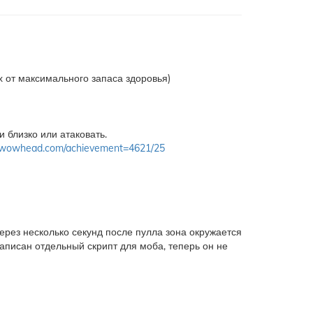
от максимального запаса здоровья)
и близко или атаковать.
ru.wowhead.com/achievement=4621/25
через несколько секунд после пулла зона окружается
аписан отдельный скрипт для моба, теперь он не