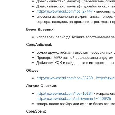
Драконы(инстанс маунты) - переписаны скрип
Драконы(инстанс маунты) - доработка скрипт
http://ru.wowhead.com/npc=27447
- внесены и
внесены исправления в скрипт инста, теперь 
сервера, находясь на драконах игрок может 
Берег Древних:
исправлен баг когда техника восстанавливала
Core/Anticheat:
Более дружелюбная к игрокам проверка при р
Проверки MPQ патчей реализованы в другом в
Добиваем PQR и найденные в интернете Lua 
Общее:
http://ru.wowhead.com/npc=33239
-
http://ru.
Логово Ониксии:
http://ru.wowhead.com/npc=10184
- исправлен
http://ru.wowhead.com/achievement=4406/25
теперь после эвейда или смерти босса все м
Core/Spells: